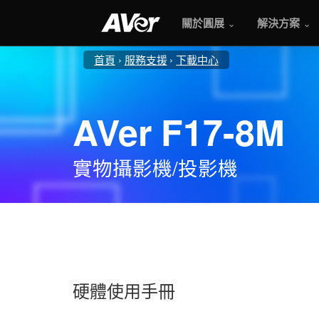
關於圓展
解決方案
首頁
服務支援
下載中心
AVer F17-8M
實物攝影機/投影機
硬體使用手冊