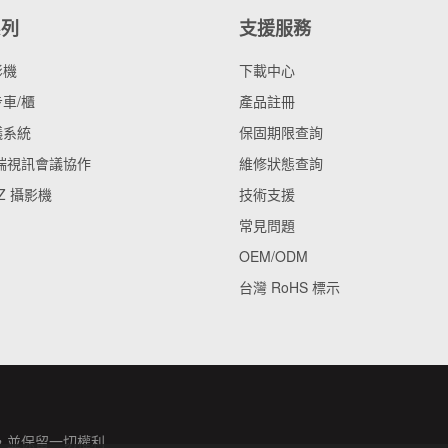
系列
支援服務
影機
下載中心
車/櫃
產品註冊
議系統
保固期限查詢
雲端視訊會議協作
維修狀態查詢
Z 攝影機
技術支援
常見問題
OEM/ODM
台灣 RoHS 標示
，並保留一切權利