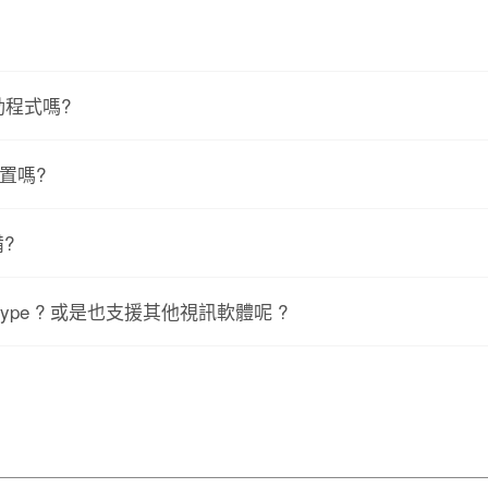
？
動程式嗎?
置嗎?
?
ype ? 或是也支援其他視訊軟體呢 ?