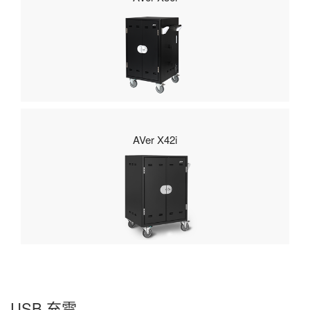
AVer X42i
USB 充電