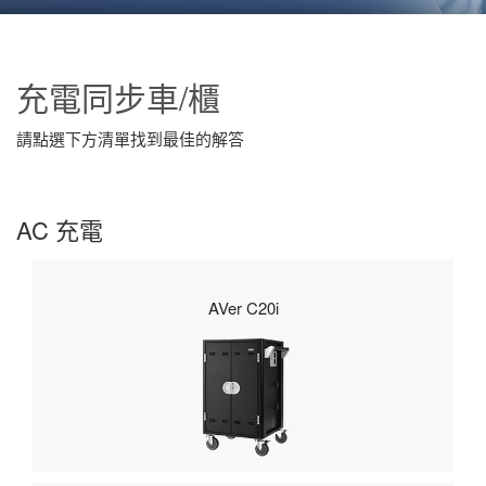
Q1: 如何同時同步多個平板電腦？
Q2: 放置在充電車中的設備WIFI訊號弱且不穩定,
充電同步車/櫃
我該怎麼辦？
請點選下方清單找到最佳的解答
Q3: 為何放置在充電車裏頭的設備電池會有膨脹
現象?
AC 充電
相關支援
AVer C20i
下載中心
產品註冊
保固查詢