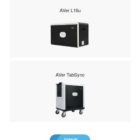
AVer L16u
AVer TabSync