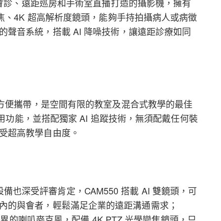
遠距會診、遠距巡房和手術室直播打造的攝影機，擁有
變焦、4K 超高解析度鏡頭，能夠手持拍攝病人或病徵
聲音系統，搭載 AI 降噪技術，讓遠距診療如同
巧方便攜帶，是空間有限的教室及混合式教學的最佳
即用功能，並搭配獨家 AI 追蹤技術，無須配戴任何裝
受超高教學自由度。
會議設備也深受評審肯定，CAM550 搭載 AI 雙鏡頭，可
內的與會者，輕鬆滿足企業的遠距溝通需求；
優異的喇叭麥克風，配備 4K PTZ 光學變焦鏡頭，只