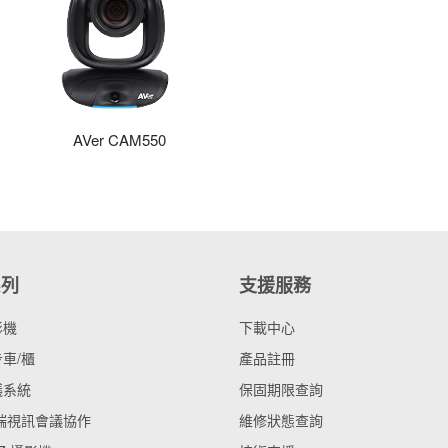
AVer CAM550
系列
支援服務
影機
下載中心
車/櫃
產品註冊
議系統
保固期限查詢
雲端視訊會議協作
維修狀態查詢